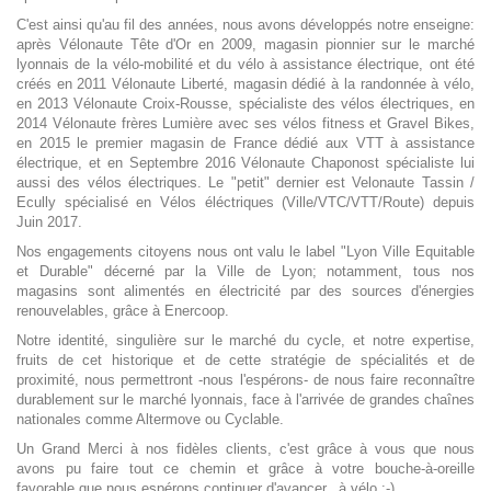
C'est ainsi qu'au fil des années, nous avons développés notre enseigne:
après Vélonaute Tête d'Or en 2009, magasin pionnier sur le marché
lyonnais de la vélo-mobilité et du vélo à assistance électrique, ont été
créés en 2011 Vélonaute Liberté, magasin dédié à la randonnée à vélo,
en 2013 Vélonaute Croix-Rousse, spécialiste des vélos électriques, en
2014 Vélonaute frères Lumière avec ses vélos fitness et Gravel Bikes,
en 2015 le premier magasin de France dédié aux VTT à assistance
électrique, et en Septembre 2016 Vélonaute Chaponost spécialiste lui
aussi des vélos électriques. Le "petit" dernier est Velonaute Tassin /
Ecully spécialisé en Vélos éléctriques (Ville/VTC/VTT/Route) depuis
Juin 2017.
Nos engagements citoyens nous ont valu
le label "Lyon Ville Equitable
et Durable" décerné par la Ville de Lyon
; notamment, tous nos
magasins sont alimentés en électricité par des sources d'énergies
renouvelables, grâce à
Enercoop
.
Notre identité, singulière sur le marché du cycle, et notre expertise,
fruits de cet historique et de cette stratégie de spécialités et de
proximité, nous permettront -nous l'espérons- de nous faire reconnaître
durablement sur le marché lyonnais, face à l'arrivée de grandes chaînes
nationales comme Altermove ou Cyclable.
Un Grand Merci à nos fidèles clients, c'est grâce à vous que nous
avons pu faire tout ce chemin et grâce à votre bouche-à-oreille
favorable que nous espérons continuer d'avancer...à vélo :-)