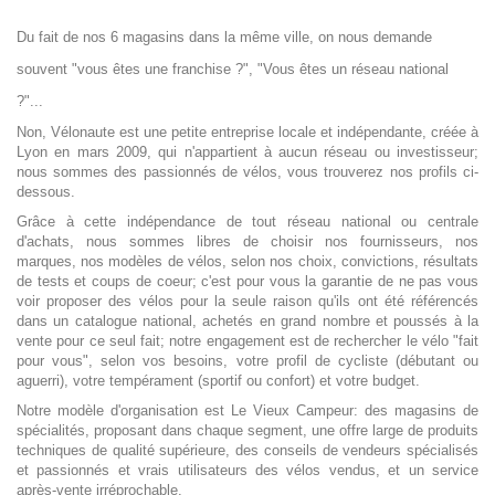
NOS MAGASINS
Du fait de nos 6 magasins dans la même ville, on nous demande
ACTUALITÉS
souvent "vous êtes une franchise ?", "Vous êtes un réseau national
?"...
LES MARQUES
Non, Vélonaute est une petite entreprise locale et indépendante, créée à
Lyon en mars 2009, qui n'appartient à aucun réseau ou investisseur;
nous sommes des passionnés de vélos, vous trouverez nos profils ci-
dessous.
Grâce à cette indépendance de tout réseau national ou centrale
d'achats, nous sommes libres de choisir nos fournisseurs, nos
marques, nos modèles de vélos, selon nos choix, convictions, résultats
de tests et coups de coeur; c'est pour vous la garantie de ne pas vous
voir proposer des vélos pour la seule raison qu'ils ont été référencés
dans un catalogue national, achetés en grand nombre et poussés à la
vente pour ce seul fait; notre engagement est de rechercher le vélo "fait
pour vous", selon vos besoins, votre profil de cycliste (débutant ou
aguerri), votre tempérament (sportif ou confort) et votre budget.
Notre modèle d'organisation est Le Vieux Campeur: des magasins de
spécialités, proposant dans chaque segment, une offre large de produits
techniques de qualité supérieure, des conseils de vendeurs spécialisés
et passionnés et vrais utilisateurs des vélos vendus, et un service
après-vente irréprochable.