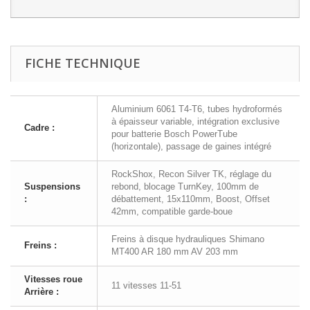
FICHE TECHNIQUE
Aluminium 6061 T4-T6, tubes hydroformés
à épaisseur variable, intégration exclusive
Cadre :
pour batterie Bosch PowerTube
(horizontale), passage de gaines intégré
RockShox, Recon Silver TK, réglage du
Suspensions
rebond, blocage TurnKey, 100mm de
:
débattement, 15x110mm, Boost, Offset
42mm, compatible garde-boue
Freins à disque hydrauliques Shimano
Freins :
MT400 AR 180 mm AV 203 mm
Vitesses roue
11 vitesses 11-51
Arrière :